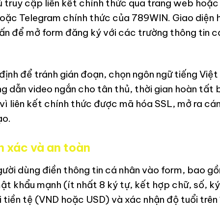
hủ truy cập liên kết chính thức qua trang web hoặ
 hoặc Telegram chính thức của 789WIN. Giao diện 
hấn để mở form đăng ký với các trường thông tin c
ịnh để tránh gián đoạn, chọn ngôn ngữ tiếng Việt
g dẫn video ngắn cho tân thủ, thời gian hoàn tất
vì liên kết chính thức được mã hóa SSL, mở ra cá
ạo.
h xác và an toàn
người dùng điền thông tin cá nhân vào form, bao g
mật khẩu mạnh (ít nhất 8 ký tự, kết hợp chữ, số, ký
 tiền tệ (VND hoặc USD) và xác nhận độ tuổi trên 