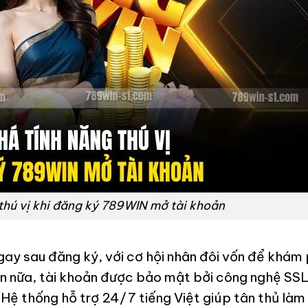
thú vị khi đăng ký 789WIN mở tài khoản
ay sau đăng ký, với cơ hội nhân đôi vốn để khám
ơn nữa, tài khoản được bảo mật bởi công nghệ SS
Hệ thống hỗ trợ 24/7 tiếng Việt giúp tân thủ làm