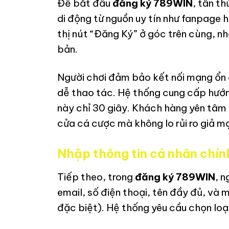
Để bắt đầu
đăng ký 789WIN
, tân t
di động từ nguồn uy tín như fanpage
thị nút “Đăng Ký” ở góc trên cùng, n
bản.
Người chơi đảm bảo kết nối mạng ổn đ
dễ thao tác. Hệ thống cung cấp hướn
này chỉ 30 giây. Khách hàng yên tâm 
cửa cá cược mà không lo rủi ro giả m
Nhập thông tin cá nhân chín
Tiếp theo, trong
đăng ký 789WIN
, 
email, số điện thoại, tên đầy đủ, và 
đặc biệt). Hệ thống yêu cầu chọn loại