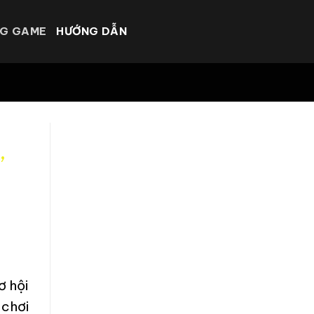
G GAME
HƯỚNG DẪN
,
ơ hội
 chơi