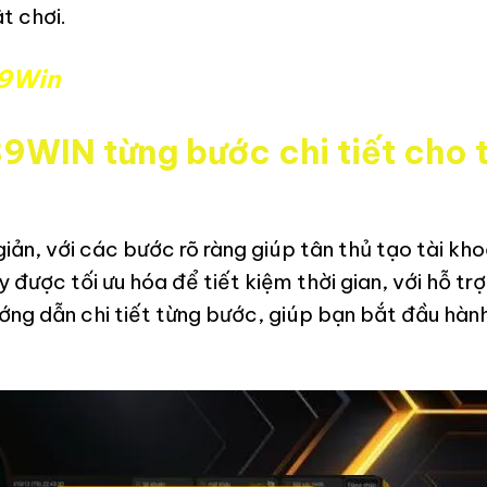
t chơi.
89Win
9WIN từng bước chi tiết cho 
iản, với các bước rõ ràng giúp tân thủ tạo tài kh
 được tối ưu hóa để tiết kiệm thời gian, với hỗ trợ
ướng dẫn chi tiết từng bước, giúp bạn bắt đầu hàn