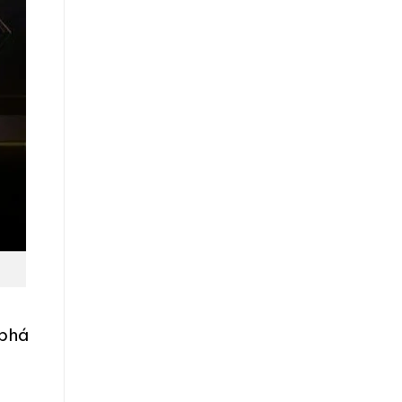
 phá
L