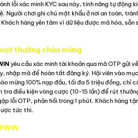
ránh lỗi xác minh KYC sau này, tính năng tự động k
lệ. Người chơi ghi chú mật khẩu ở nơi an toàn, trán
. Khách hàng yên tâm vì dữ liệu được mã hóa, sẵn
 hoạt thưởng chào mừng
WIN
yêu cầu xác minh tài khoản qua mã OTP gửi v
ây, nhập mã để hoàn tất đăng ký. Hội viên vào mụ
ào mừng 100% nạp đầu, tối đa 5 triệu đồng, chỉ c
 tra điều kiện vòng cược (10-15 lần) để rút thưởn
gặp lỗi OTP, phản hồi trong 1 phút. Khách hàng tậ
ược tức thì.
89WIN