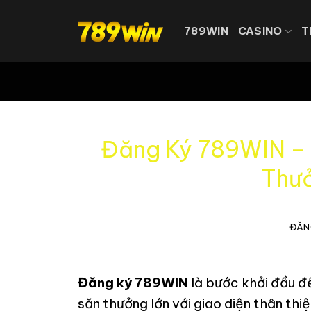
Bỏ
qua
789WIN
CASINO
T
nội
dung
Đăng Ký 789WIN – 
Thư
ĐĂN
Đăng ký 789WIN
là bước khởi đầu để
săn thưởng lớn với giao diện thân thiện