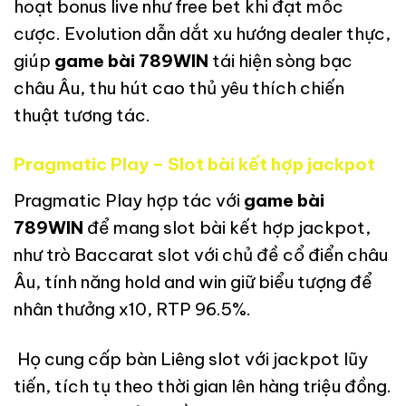
hoạt bonus live như free bet khi đạt mốc
cược. Evolution dẫn dắt xu hướng dealer thực,
giúp
game bài 789WIN
tái hiện sòng bạc
châu Âu, thu hút cao thủ yêu thích chiến
thuật tương tác.
Pragmatic Play – Slot bài kết hợp jackpot
Pragmatic Play hợp tác với
game bài
789WIN
để mang slot bài kết hợp jackpot,
như trò Baccarat slot với chủ đề cổ điển châu
Âu, tính năng hold and win giữ biểu tượng để
nhân thưởng x10, RTP 96.5%.
Họ cung cấp bàn Liêng slot với jackpot lũy
tiến, tích tụ theo thời gian lên hàng triệu đồng.