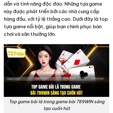
dẫn và tính năng độc đáo. Những tựa game
này được phát triển bởi các nhà cung cấp
hàng đầu, với tỷ lệ thắng cao. Dưới đây là top
tựa game nổi bật, giúp bạn chinh phục bàn
chơi và săn thưởng lớn.
Top game bài lá trong game bài 789WIN sáng
tạo cuốn hút