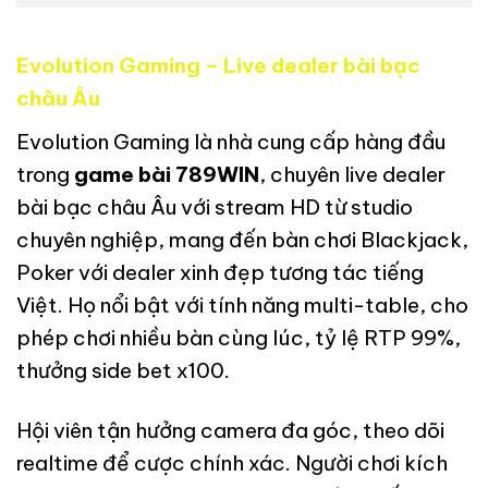
Evolution Gaming – Live dealer bài bạc
châu Âu
Evolution Gaming là nhà cung cấp hàng đầu
trong
game bài 789WIN
, chuyên live dealer
bài bạc châu Âu với stream HD từ studio
chuyên nghiệp, mang đến bàn chơi Blackjack,
Poker với dealer xinh đẹp tương tác tiếng
Việt. Họ nổi bật với tính năng multi-table, cho
phép chơi nhiều bàn cùng lúc, tỷ lệ RTP 99%,
thưởng side bet x100.
Hội viên tận hưởng camera đa góc, theo dõi
realtime để cược chính xác. Người chơi kích