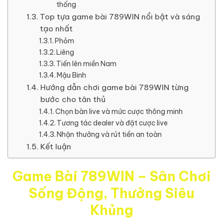
thống
Top tựa game bài 789WIN nổi bật và sáng
tạo nhất
Phỏm
Liêng
Tiến lên miền Nam
Mậu Binh
Hướng dẫn chơi game bài 789WIN từng
bước cho tân thủ
Chọn bàn live và mức cược thông minh
Tương tác dealer và đặt cược live
Nhận thưởng và rút tiền an toàn
Kết luận
Game Bài 789WIN – Sân Chơi
Sống Động, Thưởng Siêu
Khủng