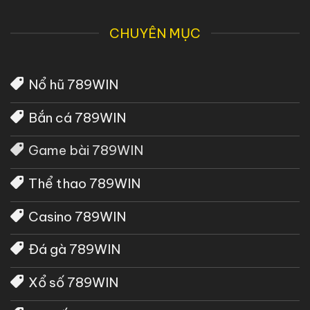
CHUYÊN MỤC
Nổ hũ 789WIN
Bắn cá 789WIN
Game bài 789WIN
Thể thao 789WIN
Casino 789WIN
Đá gà 789WIN
Xổ số 789WIN