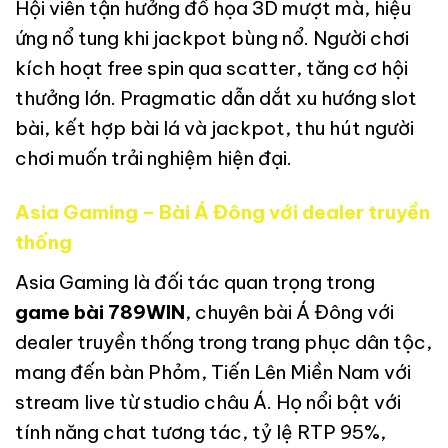
Hội viên tận hưởng đồ họa 3D mượt mà, hiệu
ứng nổ tung khi jackpot bùng nổ. Người chơi
kích hoạt free spin qua scatter, tăng cơ hội
thưởng lớn. Pragmatic dẫn dắt xu hướng slot
bài, kết hợp bài lá và jackpot, thu hút người
chơi muốn trải nghiệm hiện đại.
Asia Gaming – Bài Á Đông với dealer truyền
thống
Asia Gaming là đối tác quan trọng trong
game bài 789WIN
, chuyên bài Á Đông với
dealer truyền thống trong trang phục dân tộc,
mang đến bàn Phỏm, Tiến Lên Miền Nam với
stream live từ studio châu Á. Họ nổi bật với
tính năng chat tương tác, tỷ lệ RTP 95%,