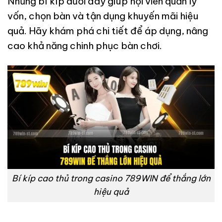
Những bí kíp dưới đây giúp hội viên quản lý
vốn, chọn bàn và tận dụng khuyến mãi hiệu
quả. Hãy khám phá chi tiết để áp dụng, nâng
cao khả năng chinh phục bàn chơi.
Bí kíp cao thủ trong casino 789WIN để thắng lớn
hiệu quả