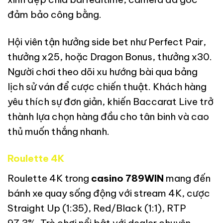
đảm bảo công bằng.
Hội viên tận hưởng side bet như Perfect Pair,
thưởng x25, hoặc Dragon Bonus, thưởng x30.
Người chơi theo dõi xu hướng bài qua bảng
lịch sử ván để cược chiến thuật. Khách hàng
yêu thích sự đơn giản, khiến Baccarat Live trở
thành lựa chọn hàng đầu cho tân binh và cao
thủ muốn thắng nhanh.
Roulette 4K
Roulette 4K trong
casino 789WIN
mang đến
bánh xe quay sống động với stream 4K, cược
Straight Up (1:35), Red/Black (1:1), RTP
97.3%. Trò chơi nổi bật với dealer chuyên