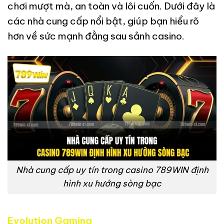
chơi mượt mà, an toàn và lôi cuốn. Dưới đây là
các nhà cung cấp nổi bật, giúp bạn hiểu rõ
hơn về sức mạnh đằng sau sảnh casino.
Nhà cung cấp uy tín trong casino 789WIN định
hình xu hướng sòng bạc
Evolution Gaming