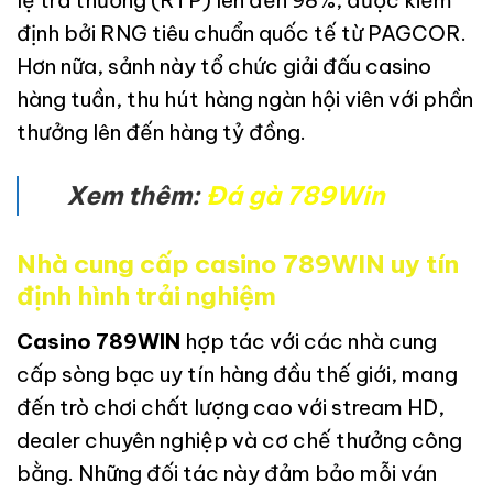
lệ trả thưởng (RTP) lên đến 98%, được kiểm
định bởi RNG tiêu chuẩn quốc tế từ PAGCOR.
Hơn nữa, sảnh này tổ chức giải đấu casino
hàng tuần, thu hút hàng ngàn hội viên với phần
thưởng lên đến hàng tỷ đồng.
Xem thêm:
Đá gà 789Win
Nhà cung cấp casino 789WIN uy tín
định hình trải nghiệm
Casino 789WIN
hợp tác với các nhà cung
cấp sòng bạc uy tín hàng đầu thế giới, mang
đến trò chơi chất lượng cao với stream HD,
dealer chuyên nghiệp và cơ chế thưởng công
bằng. Những đối tác này đảm bảo mỗi ván