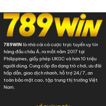
789WIN
là nhà cái cá cược trực tuyến uy tín
hàng đầu châu Á, ra mắt năm 2017 tại
Philippines, giấy phép UKGC và hơn 10 triệu
người dùng. Cung cấp đa dạng trò chơi, ưu đãi
hấp dẫn, giao dịch nhanh, hỗ trợ 24/7, an
toàn bảo mật cao, tập trung thị trường Việt
Nam.