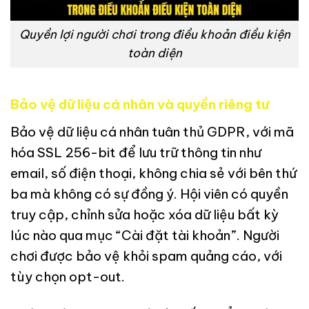
Quyền lợi người chơi trong điều khoản điều kiện
toàn diện
Bảo vệ dữ liệu cá nhân và quyền riêng tư
Bảo vệ dữ liệu cá nhân tuân thủ GDPR, với mã
hóa SSL 256-bit để lưu trữ thông tin như
email, số điện thoại, không chia sẻ với bên thứ
ba mà không có sự đồng ý. Hội viên có quyền
truy cập, chỉnh sửa hoặc xóa dữ liệu bất kỳ
lúc nào qua mục “Cài đặt tài khoản”. Người
chơi được bảo vệ khỏi spam quảng cáo, với
tùy chọn opt-out.