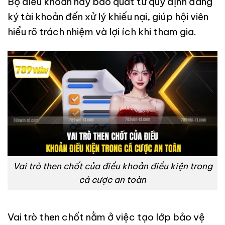
Bộ điều khoản này bao quát từ quy định đăng
ký tài khoản đến xử lý khiếu nại, giúp hội viên
hiểu rõ trách nhiệm và lợi ích khi tham gia.
Vai trò then chốt của điều khoản điều kiện trong
cá cược an toàn
Vai trò then chốt nằm ở việc tạo lớp bảo vệ