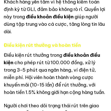
Khách hàng yên tâm vì hệ thống kiểm toán
định kỳ từ GLI, đảm bảo không rò rỉ. Quyền lợi
này trong
điều khoản điều kiện
giúp người
dùng tập trung vào cá cược, tăng lòng tin lâu
dài.
Điều kiện rút thưởng và hoàn tiền
Điều kiện rút thưởng trong
điều khoản điều
kiện
cho phép rút từ 100.000 đồng, xử lý
trong 3-5 phút qua ngân hàng, ví điện tử,
miễn phí. Hội viên hoàn thành vòng cược
khuyến mãi (10-15 lần) để rút thưởng, với
hoàn tiền 1.5% không giới hạn cộng hàng tuần.
Người chơi theo dõi trạng thái rút trên giao