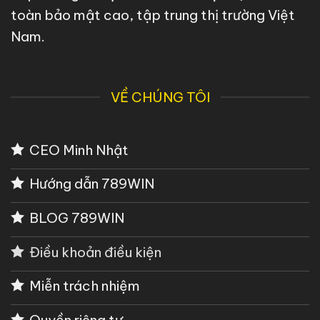
toàn bảo mật cao, tập trung thị trường Việt
Nam.
VỀ CHÚNG TÔI
CEO Minh Nhật
Hướng dẫn 789WIN
BLOG 789WIN
Điều khoản điều kiện
Miễn trách nhiệm
Quyền riêng tư