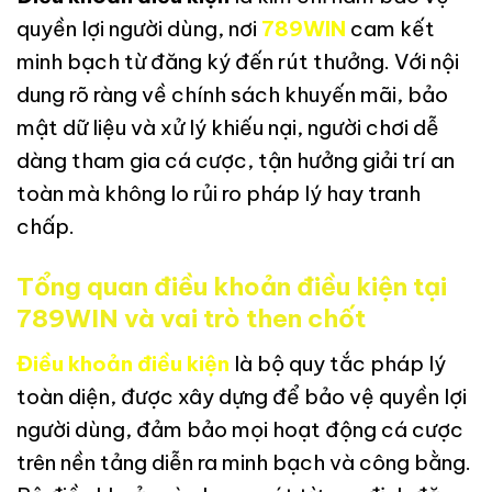
quyền lợi người dùng, nơi
789WIN
cam kết
minh bạch từ đăng ký đến rút thưởng. Với nội
dung rõ ràng về chính sách khuyến mãi, bảo
mật dữ liệu và xử lý khiếu nại, người chơi dễ
dàng tham gia cá cược, tận hưởng giải trí an
toàn mà không lo rủi ro pháp lý hay tranh
chấp.
Tổng quan điều khoản điều kiện tại
789WIN và vai trò then chốt
Điều khoản điều kiện
là bộ quy tắc pháp lý
toàn diện, được xây dựng để bảo vệ quyền lợi
người dùng, đảm bảo mọi hoạt động cá cược
trên nền tảng diễn ra minh bạch và công bằng.