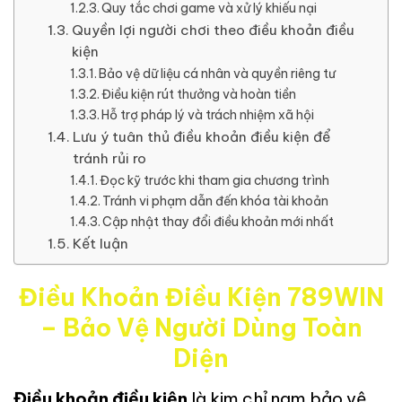
Quy tắc chơi game và xử lý khiếu nại
Quyền lợi người chơi theo điều khoản điều
kiện
Bảo vệ dữ liệu cá nhân và quyền riêng tư
Điều kiện rút thưởng và hoàn tiền
Hỗ trợ pháp lý và trách nhiệm xã hội
Lưu ý tuân thủ điều khoản điều kiện để
tránh rủi ro
Đọc kỹ trước khi tham gia chương trình
Tránh vi phạm dẫn đến khóa tài khoản
Cập nhật thay đổi điều khoản mới nhất
Kết luận
Điều Khoản Điều Kiện 789WIN
– Bảo Vệ Người Dùng Toàn
Diện
Điều khoản điều kiện
là kim chỉ nam bảo vệ