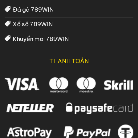
Đá gà 789WIN
Xổ số 789WIN
Khuyến mãi 789WIN
THANH TOÁN