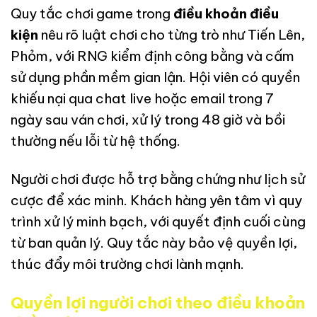
Quy tắc chơi game trong
điều khoản điều
kiện
nêu rõ luật chơi cho từng trò như Tiến Lên,
Phỏm, với RNG kiểm định công bằng và cấm
sử dụng phần mềm gian lận. Hội viên có quyền
khiếu nại qua chat live hoặc email trong 7
ngày sau ván chơi, xử lý trong 48 giờ và bồi
thường nếu lỗi từ hệ thống.
Người chơi được hỗ trợ bằng chứng như lịch sử
cược để xác minh. Khách hàng yên tâm vì quy
trình xử lý minh bạch, với quyết định cuối cùng
từ ban quản lý. Quy tắc này bảo vệ quyền lợi,
thúc đẩy môi trường chơi lành mạnh.
Quyền lợi người chơi theo điều khoản