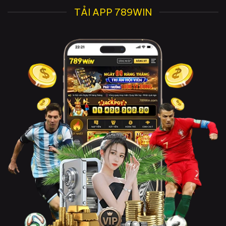
TẢI APP 789WIN