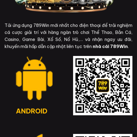
Tải ứng dụng 789Win mới nhất cho điện thoại để trải nghiệm
cá cược giải trí với hàng ngàn trò chơi Thể Thao, Bắn Cá,
Casino, Game Bài, Xổ Số, Nổ Hũ,… và nhận ngay ưu đãi,
khuyến mãi hấp dẫn cập nhật liên tục trên
nhà cái 789Win
.
ANDROID