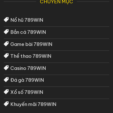
CHUYÊN MỤC
Nổ hũ 789WIN
Bắn cá 789WIN
Game bài 789WIN
Thể thao 789WIN
Casino 789WIN
Đá gà 789WIN
Xổ số 789WIN
Khuyến mãi 789WIN