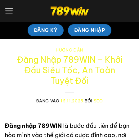
Bỏ
qua
nội
ĐĂNG KÝ
ĐĂNG NHẬP
dung
HƯỚNG DẪN
Đăng Nhập 789WIN – Khởi
Đầu Siêu Tốc, An Toàn
Tuyệt Đối
ĐĂNG VÀO
16.11.2025
BỞI
SEO
Đăng nhập 789WIN
là bước đầu tiên để bạn
hòa mình vào thế giới cá cược đỉnh cao, nơi