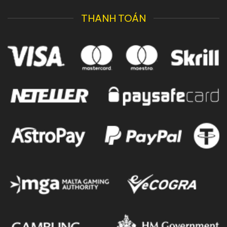
THANH TOÁN