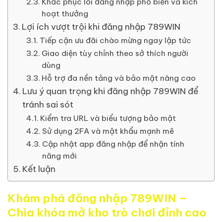
Khắc phục lỗi đăng nhập phổ biến và kích
hoạt thưởng
Lợi ích vượt trội khi đăng nhập 789WIN
Tiếp cận ưu đãi chào mừng ngay lập tức
Giao diện tùy chỉnh theo sở thích người
dùng
Hỗ trợ đa nền tảng và bảo mật nâng cao
Lưu ý quan trọng khi đăng nhập 789WIN để
tránh sai sót
Kiểm tra URL và biểu tượng bảo mật
Sử dụng 2FA và mật khẩu mạnh mẽ
Cập nhật app đăng nhập để nhận tính
năng mới
Kết luận
Khám phá đăng nhập 789WIN –
Chìa khóa mở kho trò chơi đỉnh cao