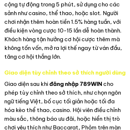
cộng tự động trong 5 phút, sử dụng cho các
sảnh như casino, thể thao, hoặc slot. Người
chơi nhận thêm hoàn tiền 1.5% hàng tuần, với
điều kiện vòng cược 10-15 lần dễ hoàn thành.
Khách hàng tận hưởng cơ hội cược thêm mà
không tốn vốn, mở ra lợi thế ngay từ ván đầu,
tăng cơ hội thắng lớn.
Giao diện tùy chỉnh theo sở thích người dùng
Giao diện sau khi
đăng nhập 789WIN
cho
phép tùy chỉnh theo sở thích, như chọn ngôn
ngữ tiếng Việt, bố cục tối giản hoặc tối đa
hóa kèo thể thao, casino. Hội viên điều chỉnh
màu sắc, thông báo ưu đãi, hoặc hiển thị trò
chơi yêu thích như Baccarat, Phỏm trên màn