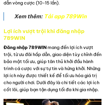
dẫn vòng cược (10-15 lần).
Xem thêm:
Tải app 789Win
Lợi ích vượt trội khi đăng nhập
789WIN
Đăng nhập 789WIN
mang đến lợi ích vượt
trội, từ ưu đãi hấp dẫn, giao diện tùy chỉnh đến
bảo mật tối ưu, giúp tân thủ khởi đầu hành
trình cá cược với sự tự tin và hứng khởi. Những
lợi ích này được thiết kế để tối ưu hóa giá trị
cho người chơi. Dưới đây là chi tiết các lợi ích
cốt lõi, giúp bạn tận dụng tối đa khi gia nhập.