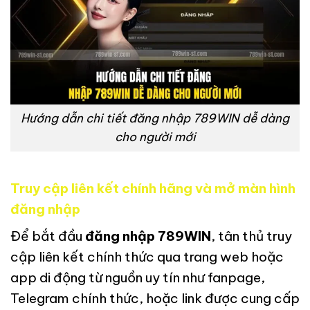
Hướng dẫn chi tiết đăng nhập 789WIN dễ dàng
cho người mới
Truy cập liên kết chính hãng và mở màn hình
đăng nhập
Để bắt đầu
đăng nhập 789WIN
, tân thủ truy
cập liên kết chính thức qua trang web hoặc
app di động từ nguồn uy tín như fanpage,
Telegram chính thức, hoặc link được cung cấp