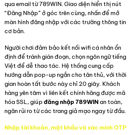
qua email từ 789WIN. Giao diện hiển thị nút
“Đăng Nhập” ở góc trên cùng, nhấn để mở
màn hình đăng nhập với các trường thông tin
cơ bản.
Người chơi đảm bảo kết nối wifi cá nhân ổn
định để tránh gián đoạn, chọn ngôn ngữ tiếng
Việt để dễ thao tác. Hệ thống cung cấp
hướng dẫn pop-up ngắn cho tân thủ, với thời
gian hoàn tất bước này chỉ 20 giây. Khách
hàng yên tâm vì liên kết chính hãng được mã
hóa SSL, giúp
đăng nhập 789WIN
an toàn,
ngăn rủi ro từ các trang giả mạo ngay từ đầu.
Nhập tài khoản, mật khẩu và xác minh OTP