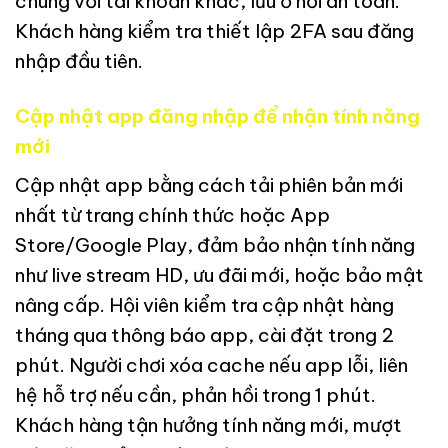
chung với tài khoản khác, lưu ở nơi an toàn.
Khách hàng kiểm tra thiết lập 2FA sau đăng
nhập đầu tiên.
Cập nhật app đăng nhập để nhận tính năng
mới
Cập nhật app bằng cách tải phiên bản mới
nhất từ trang chính thức hoặc App
Store/Google Play, đảm bảo nhận tính năng
như live stream HD, ưu đãi mới, hoặc bảo mật
nâng cấp. Hội viên kiểm tra cập nhật hàng
tháng qua thông báo app, cài đặt trong 2
phút. Người chơi xóa cache nếu app lỗi, liên
hệ hỗ trợ nếu cần, phản hồi trong 1 phút.
Khách hàng tận hưởng tính năng mới, mượt