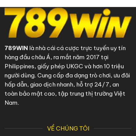
789WIN
là nhà cái cá cược trực tuyến uy tín
hàng đầu châu Á, ra mắt năm 2017 tại
Philippines, giấy phép UKGC và hơn 10 triệu
người dùng. Cung cấp đa dạng trò chơi, ưu đãi
hấp dẫn, giao dịch nhanh, hỗ trợ 24/7, an
toàn bảo mật cao, tập trung thị trường Việt
Nam.
VỀ CHÚNG TÔI