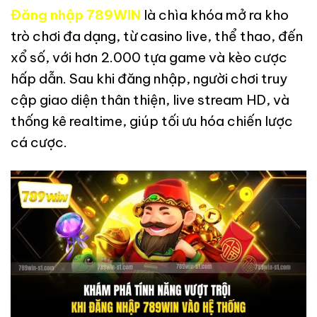
Đăng nhập 789WIN
là chìa khóa mở ra kho
trò chơi đa dạng, từ casino live, thể thao, đến
xổ số, với hơn 2.000 tựa game và kèo cược
hấp dẫn. Sau khi đăng nhập, người chơi truy
cập giao diện thân thiện, live stream HD, và
thống kê realtime, giúp tối ưu hóa chiến lược
cá cược.