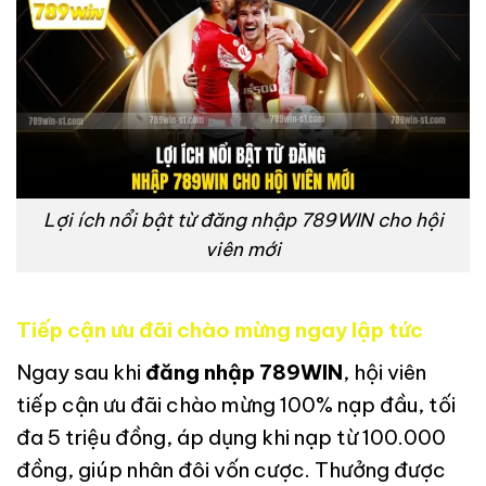
Lợi ích nổi bật từ đăng nhập 789WIN cho hội
viên mới
Tiếp cận ưu đãi chào mừng ngay lập tức
Ngay sau khi
đăng nhập 789WIN
, hội viên
tiếp cận ưu đãi chào mừng 100% nạp đầu, tối
đa 5 triệu đồng, áp dụng khi nạp từ 100.000
đồng, giúp nhân đôi vốn cược. Thưởng được