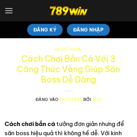
Bỏ
qua
nội
ĐĂNG KÝ
ĐĂNG NHẬP
dung
BLOG GAME
Cách Chơi Bắn Cá Với 3
Công Thức Vàng Giúp Săn
Boss Dễ Dàng
ĐĂNG VÀO
16.11.2025
BỞI
SEO
Cách chơi bắn cá
tưởng đơn giản nhưng để
săn boss hiệu quả thì không hề dễ. Với kinh