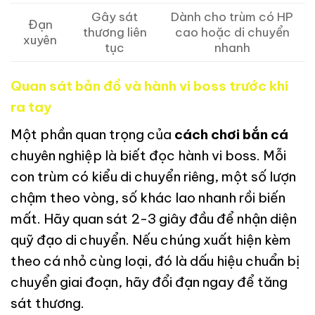
Gây sát
Dành cho trùm có HP
Đạn
thương liên
cao hoặc di chuyển
xuyên
tục
nhanh
Quan sát bản đồ và hành vi boss trước khi
ra tay
Một phần quan trọng của
cách chơi bắn cá
chuyên nghiệp là biết đọc hành vi boss. Mỗi
con trùm có kiểu di chuyển riêng, một số lượn
chậm theo vòng, số khác lao nhanh rồi biến
mất. Hãy quan sát 2-3 giây đầu để nhận diện
quỹ đạo di chuyển. Nếu chúng xuất hiện kèm
theo cá nhỏ cùng loại, đó là dấu hiệu chuẩn bị
chuyển giai đoạn, hãy đổi đạn ngay để tăng
sát thương.