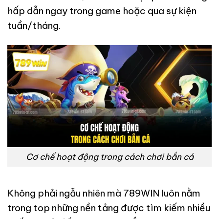
hấp dẫn ngay trong game hoặc qua sự kiện
tuần/tháng.
Cơ chế hoạt động trong cách chơi bắn cá
Không phải ngẫu nhiên mà 789WIN luôn nằm
trong top những nền tảng được tìm kiếm nhiều