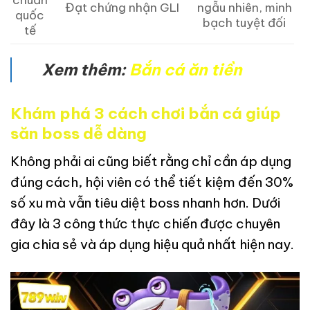
chuẩn
Đạt chứng nhận GLI
ngẫu nhiên, minh
quốc
bạch tuyệt đối
tế
Xem thêm:
Bắn cá ăn tiền
Khám phá 3 cách chơi bắn cá giúp
săn boss dễ dàng
Không phải ai cũng biết rằng chỉ cần áp dụng
đúng cách, hội viên có thể tiết kiệm đến 30%
số xu mà vẫn tiêu diệt boss nhanh hơn. Dưới
đây là 3 công thức thực chiến được chuyên
gia chia sẻ và áp dụng hiệu quả nhất hiện nay.