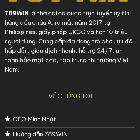
789WIN
là nhà cái cá cược trực tuyến uy tín
hàng đầu châu Á, ra mắt năm 2017 tại
Philippines, giấy phép UKGC và hơn 10 triệu
người dùng. Cung cấp đa dạng trò chơi, ưu đãi
hấp dẫn, giao dịch nhanh, hỗ trợ 24/7, an
toàn bảo mật cao, tập trung thị trường Việt
Nam.
VỀ CHÚNG TÔI
CEO Minh Nhật
Hướng dẫn 789WIN