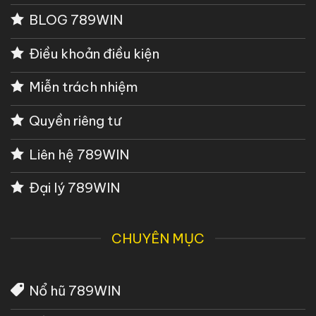
BLOG 789WIN
Điều khoản điều kiện
Miễn trách nhiệm
Quyền riêng tư
Liên hệ 789WIN
Đại lý 789WIN
CHUYÊN MỤC
Nổ hũ 789WIN