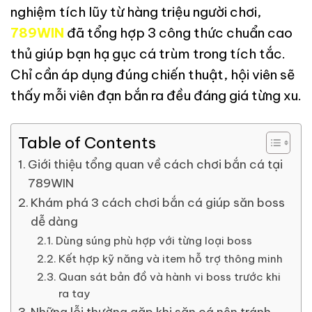
nghiệm tích lũy từ hàng triệu người chơi,
789WIN
đã tổng hợp 3 công thức chuẩn cao
thủ giúp bạn hạ gục cá trùm trong tích tắc.
Chỉ cần áp dụng đúng chiến thuật, hội viên sẽ
thấy mỗi viên đạn bắn ra đều đáng giá từng xu.
Table of Contents
Giới thiệu tổng quan về cách chơi bắn cá tại
789WIN
Khám phá 3 cách chơi bắn cá giúp săn boss
dễ dàng
Dùng súng phù hợp với từng loại boss
Kết hợp kỹ năng và item hỗ trợ thông minh
Quan sát bản đồ và hành vi boss trước khi
ra tay
Những lỗi thường gặp khi săn cá nên tránh