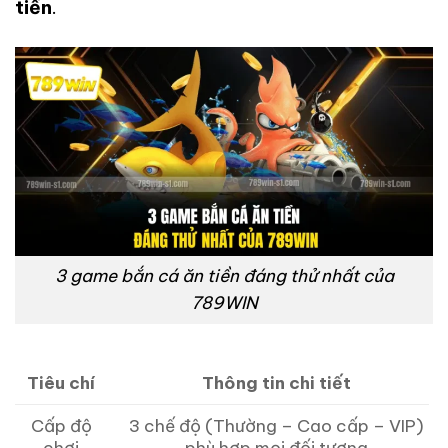
tiền
.
3 game bắn cá ăn tiền đáng thử nhất của
789WIN
Tiêu chí
Thông tin chi tiết
Cấp độ
3 chế độ (Thường – Cao cấp – VIP)
chơi
phù hợp mọi đối tượng