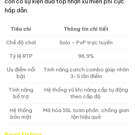
còn có sự kiện đua top nhận xu miễn phí cực
hấp dẫn.
Tiêu chí
Thông tin chi tiết
Chế độ chơi
Solo – PvP trực tuyến
Tỷ lệ RTP
96,9%
Ưu điểm nổi
Tính năng catch combo giúp nhân
bật
3-5 lần điểm
Tính năng
Hệ thống vũ khí nâng cấp tự động
bổ trợ
theo cấp độ
Hệ thống
Mã hóa SSL toàn phần, chống gian
bảo mật
lận hiệu quả
Royal Fishing