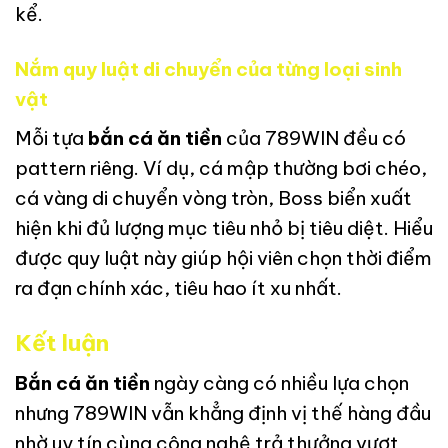
kể.
Nắm quy luật di chuyển của từng loại sinh
vật
Mỗi tựa
bắn cá ăn tiền
của 789WIN đều có
pattern riêng. Ví dụ, cá mập thường bơi chéo,
cá vàng di chuyển vòng tròn, Boss biển xuất
hiện khi đủ lượng mục tiêu nhỏ bị tiêu diệt. Hiểu
được quy luật này giúp hội viên chọn thời điểm
ra đạn chính xác, tiêu hao ít xu nhất.
Kết luận
Bắn cá ăn tiền
ngày càng có nhiều lựa chọn
nhưng 789WIN vẫn khẳng định vị thế hàng đầu
nhờ uy tín cùng công nghệ trả thưởng vượt