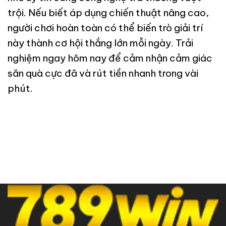
trội. Nếu biết áp dụng chiến thuật nâng cao,
người chơi hoàn toàn có thể biến trò giải trí
này thành cơ hội thắng lớn mỗi ngày. Trải
nghiệm ngay hôm nay để cảm nhận cảm giác
săn quà cực đã và rút tiền nhanh trong vài
phút.