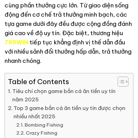
cùng phần thưởng cực lớn. Từ giao diện sống
động đến cơ chế trả thưởng minh bạch, các
tựa game dưới đây đều được cộng đồng đánh
giá cao về độ uy tín. Đặc biệt, thương hiệu
789WIN
tiếp tục khẳng định vị thế dẫn đầu
với nhiều sảnh đổi thưởng hấp dẫn, trả thưởng
nhanh chóng.
Table of Contents
Tiêu chí chọn game bắn cá ăn tiền uy tín
năm 2025
Top 3 game bắn cá ăn tiền uy tín được chọn
nhiều nhất 2025
Bombing Fishing
Crazy Fishing