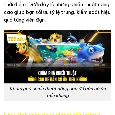
thời điểm. Dưới đây là những chiến thuật nâng
cao giúp bạn tối ưu tỷ lệ trúng, kiểm soát hiệu
quả từng viên đạn.
Khám phá chiến thuật nâng cao để bắn cá ăn
tiền khủng
Chọn thời điểm reset phòng để săn boss