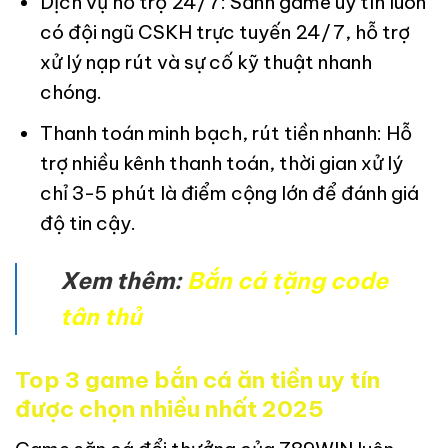
Dịch vụ hỗ trợ 24/7: Sảnh game uy tín luôn
có đội ngũ CSKH trực tuyến 24/7, hỗ trợ
xử lý nạp rút và sự cố kỹ thuật nhanh
chóng.
Thanh toán minh bạch, rút tiền nhanh: Hỗ
trợ nhiều kênh thanh toán, thời gian xử lý
chỉ 3-5 phút là điểm cộng lớn để đánh giá
độ tin cậy.
Xem thêm:
Bắn cá tặng code
tân thủ
Top 3 game bắn cá ăn tiền uy tín
được chọn nhiều nhất 2025