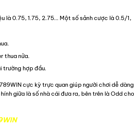
ệu là 0.75, 1.75, 2.75… Một số sảnh cược là 0.5/1,
hua.
r thua nửa.
ại trường hợp đầu.
 789WIN cực kỳ trực quan giúp người chơi dễ dàng
hính giữa là số nhà cái đưa ra, bên trên là Odd ch
89WIN