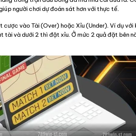
giúp người chơi dự đoán sát hơn với thực tế.
t cược vào Tài (Over) hoặc Xỉu (Under). Ví dụ với
ặt tài và dưới 2 thì đặt xỉu. Ở mức 2 quả đặt bên n