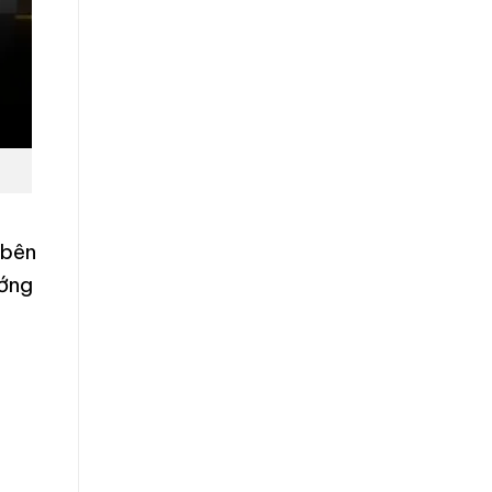
 bên
ướng