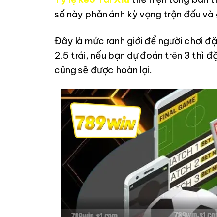
số này phản ánh kỳ vọng trận đấu và 
Đây là mức ranh giới để người chơi đặ
2.5 trái, nếu bạn dự đoán trên 3 thì đ
cũng sẽ được hoàn lại.