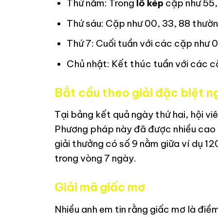
Thứ năm: Trong
lô kép
cặp như 55,
Thứ sáu: Cặp như 00, 33, 88 thườn
Thứ 7: Cuối tuần với các cặp như 0
Chủ nhật: Kết thúc tuần với các c
Bắt cầu theo giải đặc biệt n
Tại bảng kết quả ngày thứ hai, hội vi
Phương pháp này đã được nhiều cao 
giải thưởng có số 9 nằm giữa ví dụ 12
trong vòng 7 ngày.
Giải mã giấc mơ
Nhiều anh em tin rằng giấc mơ là điềm