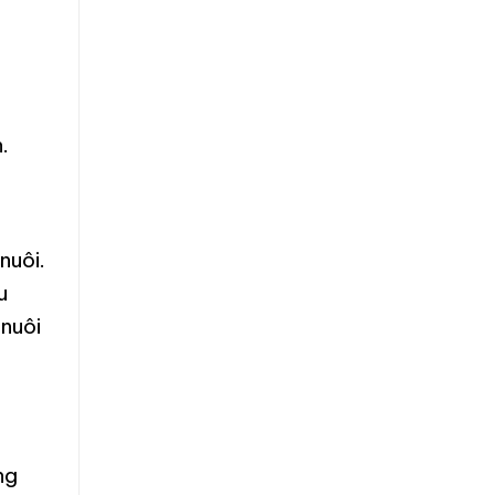
.
nuôi.
u
 nuôi
ng