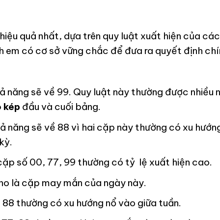
hiệu quả nhất, dựa trên quy luật xuất hiện của cá
nh em có cơ sở vững chắc để đưa ra quyết định ch
 năng sẽ về 99. Quy luật này thường được nhiều 
ô kép
đầu và cuối bảng.
ả năng sẽ về 88 vì hai cặp này thường có xu hướng
kỳ.
cặp số 00, 77, 99 thường có tỷ lệ xuất hiện cao.
cho là cặp may mắn của ngày này.
 88 thường có xu hướng nổ vào giữa tuần.