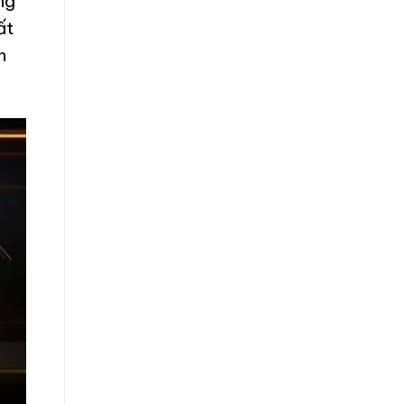
ng
ất
n