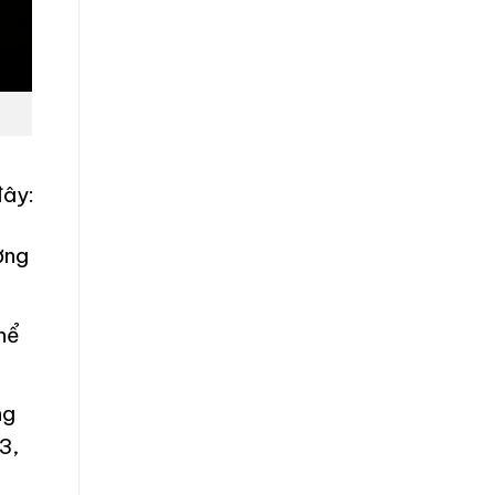
đây:
ờng
hể
ng
3,