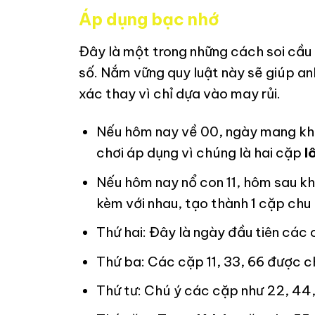
Áp dụng bạc nhớ
Đây là một trong những cách soi cầu 
số. Nắm vững quy luật này sẽ giúp a
xác thay vì chỉ dựa vào may rủi.
Nếu hôm nay về 00, ngày mang khả
chơi áp dụng vì chúng là hai cặp
l
Nếu hôm nay nổ con 11, hôm sau kh
kèm với nhau, tạo thành 1 cặp chu 
Thứ hai: Đây là ngày đầu tiên các 
Thứ ba: Các cặp 11, 33, 66 được 
Thứ tư: Chú ý các cặp như 22, 44,