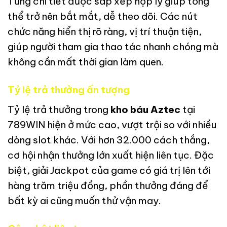
Từng chi tiết được sắp xếp hợp lý giúp tổng
thể trở nên bắt mắt, dễ theo dõi. Các nút
chức năng hiển thị rõ ràng, vị trí thuận tiện,
giúp người tham gia thao tác nhanh chóng mà
không cần mất thời gian làm quen.
Tỷ lệ trả thưởng ấn tượng
Tỷ lệ trả thưởng trong
kho báu Aztec
tại
789WIN hiện ở mức cao, vượt trội so với nhiều
dòng slot khác. Với hơn 32.000 cách thắng,
cơ hội nhận thưởng lớn xuất hiện liên tục. Đặc
biệt, giải Jackpot của game có giá trị lên tới
hàng trăm triệu đồng, phần thưởng đáng để
bất kỳ ai cũng muốn thử vận may.