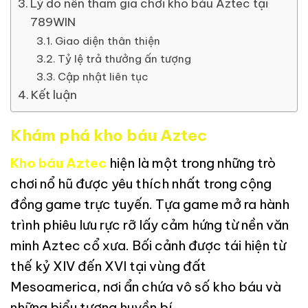
Lý do nên tham gia chơi kho báu Aztec tại
789WIN
Giao diện thân thiện
Tỷ lệ trả thưởng ấn tượng
Cập nhật liên tục
Kết luận
Khám phá kho báu Aztec
Kho báu Aztec
hiện là một trong những trò
chơi nổ hũ được yêu thích nhất trong cộng
đồng game trực tuyến. Tựa game mở ra hành
trình phiêu lưu rực rỡ lấy cảm hứng từ nền văn
minh Aztec cổ xưa. Bối cảnh được tái hiện từ
thế kỷ XIV đến XVI tại vùng đất
Mesoamerica, nơi ẩn chứa vô số kho báu và
những biểu tượng huyền bí.