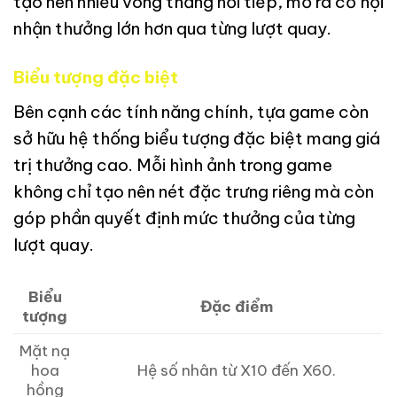
tạo nên nhiều vòng thắng nối tiếp, mở ra cơ hội
nhận thưởng lớn hơn qua từng lượt quay.
Biểu tượng đặc biệt
Bên cạnh các tính năng chính, tựa game còn
sở hữu hệ thống biểu tượng đặc biệt mang giá
trị thưởng cao. Mỗi hình ảnh trong game
không chỉ tạo nên nét đặc trưng riêng mà còn
góp phần quyết định mức thưởng của từng
lượt quay.
Biểu
Đặc điểm
tượng
Mặt nạ
hoa
Hệ số nhân từ X10 đến X60.
hồng