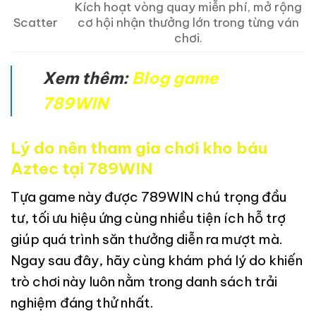
Kích hoạt vòng quay miễn phí, mở rộng
Scatter
cơ hội nhận thưởng lớn trong từng ván
chơi.
Xem thêm:
Blog game
789WIN
Lý do nên tham gia chơi kho báu
Aztec tại 789WIN
Tựa game này được 789WIN chú trọng đầu
tư, tối ưu hiệu ứng cùng nhiều tiện ích hỗ trợ
giúp quá trình săn thưởng diễn ra mượt mà.
Ngay sau đây, hãy cùng khám phá lý do khiến
trò chơi này luôn nằm trong danh sách trải
nghiệm đáng thử nhất.