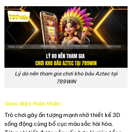
Lý do nên tham gia chơi kho báu Aztec tại
789WIN
Giao diện thân thiện
Trò chơi gây ấn tượng mạnh nhờ thiết kế 3D
sống động cùng bố cục màu sắc hài hòa.