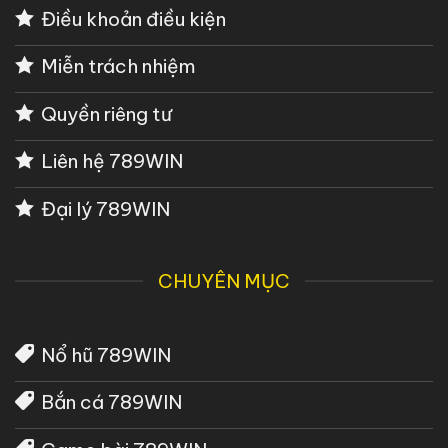
Điều khoản điều kiện
Miễn trách nhiệm
Quyền riêng tư
Liên hệ 789WIN
Đại lý 789WIN
CHUYÊN MỤC
Nổ hũ 789WIN
Bắn cá 789WIN