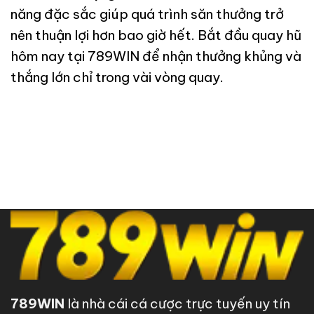
năng đặc sắc giúp quá trình săn thưởng trở
nên thuận lợi hơn bao giờ hết. Bắt đầu quay hũ
hôm nay tại 789WIN để nhận thưởng khủng và
thắng lớn chỉ trong vài vòng quay.
789WIN
là nhà cái cá cược trực tuyến uy tín