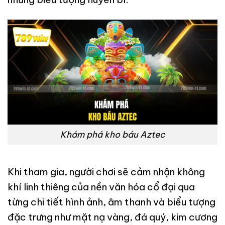
Khám phá kho báu Aztec
Khi tham gia, người chơi sẽ cảm nhận không
khí linh thiêng của nền văn hóa cổ đại qua
từng chi tiết hình ảnh, âm thanh và biểu tượng
đặc trưng như mặt nạ vàng, đá quý, kim cương