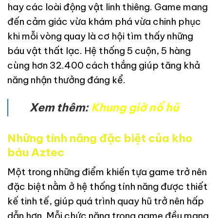
hay các loài động vật linh thiêng. Game mang
đến cảm giác vừa khám phá vừa chinh phục
khi mỗi vòng quay là cơ hội tìm thấy những
báu vật thất lạc. Hệ thống 5 cuộn, 5 hàng
cùng hơn 32.400 cách thắng giúp tăng khả
năng nhận thưởng đáng kể.
Xem thêm:
Khung giờ nổ hũ
Những tính năng đặc biệt của kho
báu Aztec
Một trong những điểm khiến tựa game trở nên
đặc biệt nằm ở hệ thống tính năng được thiết
kế tinh tế, giúp quá trình quay hũ trở nên hấp
dẫn hơn. Mỗi chức năng trong game đều mang