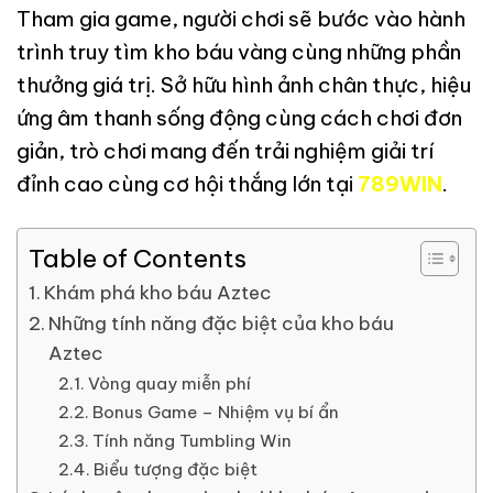
Tham gia game, người chơi sẽ bước vào hành
trình truy tìm kho báu vàng cùng những phần
thưởng giá trị. Sở hữu hình ảnh chân thực, hiệu
ứng âm thanh sống động cùng cách chơi đơn
giản, trò chơi mang đến trải nghiệm giải trí
đỉnh cao cùng cơ hội thắng lớn tại
789WIN
.
Table of Contents
Khám phá kho báu Aztec
Những tính năng đặc biệt của kho báu
Aztec
Vòng quay miễn phí
Bonus Game – Nhiệm vụ bí ẩn
Tính năng Tumbling Win
Biểu tượng đặc biệt