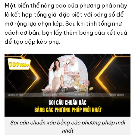
Một biến thể nâng cao của phương pháp này
là kết hợp tổng giải đặc biệt với bóng số để
mở rộng lựa chọn kép. Sau khi tính tổng như
cách cơ bản, bạn lấy thêm bóng của kết quả
để tạo cặp kép phụ.
Soi cầu chuẩn xác bằng các phương pháp mới
nhất