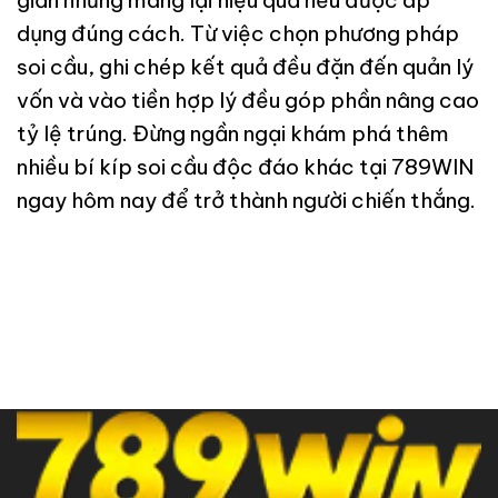
giản nhưng mang lại hiệu quả nếu được áp
dụng đúng cách. Từ việc chọn phương pháp
soi cầu, ghi chép kết quả đều đặn đến quản lý
vốn và vào tiền hợp lý đều góp phần nâng cao
tỷ lệ trúng. Đừng ngần ngại khám phá thêm
nhiều bí kíp soi cầu độc đáo khác tại 789WIN
ngay hôm nay để trở thành người chiến thắng.