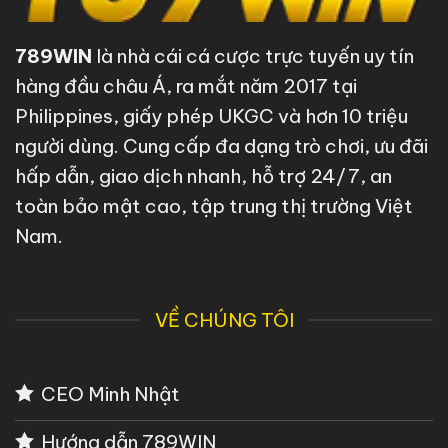
789WIN
là nhà cái cá cược trực tuyến uy tín
hàng đầu châu Á, ra mắt năm 2017 tại
Philippines, giấy phép UKGC và hơn 10 triệu
người dùng. Cung cấp đa dạng trò chơi, ưu đãi
hấp dẫn, giao dịch nhanh, hỗ trợ 24/7, an
toàn bảo mật cao, tập trung thị trường Việt
Nam.
VỀ CHÚNG TÔI
CEO Minh Nhật
Hướng dẫn 789WIN