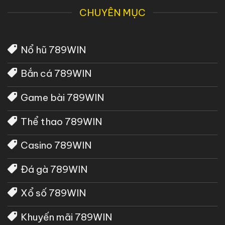
CHUYÊN MỤC
Nổ hũ 789WIN
Bắn cá 789WIN
Game bài 789WIN
Thể thao 789WIN
Casino 789WIN
Đá gà 789WIN
Xổ số 789WIN
Khuyến mãi 789WIN