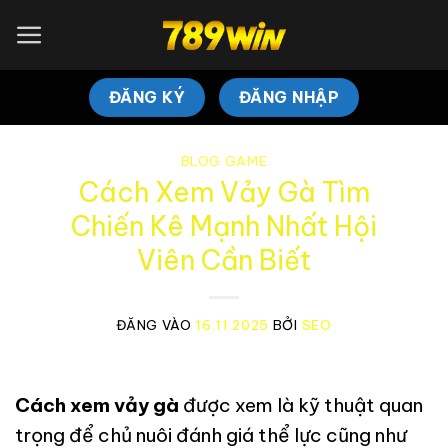
Bỏ
qua
nội
ĐĂNG KÝ
ĐĂNG NHẬP
dung
BLOG GAME
Cách Xem Vảy Gà Tìm
Chiến Kê Mạnh Nhất Hội
Viên Cần Biết
ĐĂNG VÀO
16.11.2025
BỞI
SEO
Cách xem vảy gà
được xem là kỹ thuật quan
trọng để chủ nuôi đánh giá thể lực cũng như