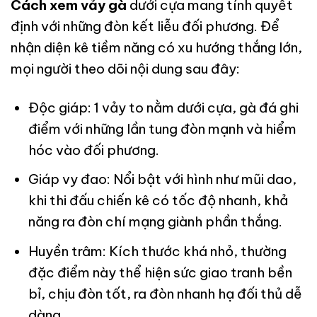
Cách xem vảy gà
dưới cựa mang tính quyết
định với những đòn kết liễu đối phương. Để
nhận diện kê tiềm năng có xu hướng thắng lớn,
mọi người theo dõi nội dung sau đây:
Độc giáp: 1 vảy to nằm dưới cựa, gà đá ghi
điểm với những lần tung đòn mạnh và hiểm
hóc vào đối phương.
Giáp vy đao: Nổi bật với hình như mũi dao,
khi thi đấu chiến kê có tốc độ nhanh, khả
năng ra đòn chí mạng giành phần thắng.
Huyền trâm: Kích thước khá nhỏ, thường
đặc điểm này thể hiện sức giao tranh bền
bỉ, chịu đòn tốt, ra đòn nhanh hạ đối thủ dễ
dàng.