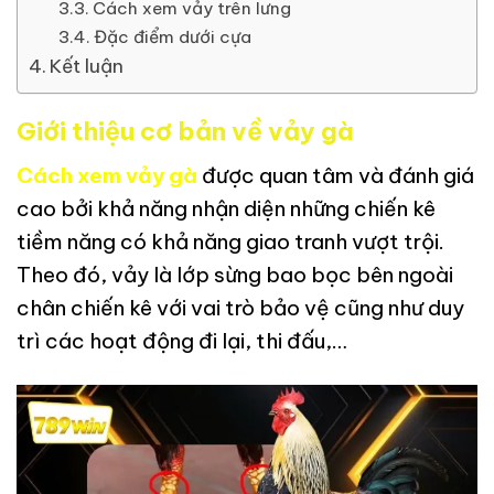
Cách xem vảy trên lưng
Đặc điểm dưới cựa
Kết luận
Giới thiệu cơ bản về vảy gà
Cách xem vảy gà
được quan tâm và đánh giá
cao bởi khả năng nhận diện những chiến kê
tiềm năng có khả năng giao tranh vượt trội.
Theo đó, vảy là lớp sừng bao bọc bên ngoài
chân chiến kê với vai trò bảo vệ cũng như duy
trì các hoạt động đi lại, thi đấu,…