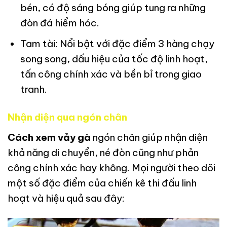
bén, có độ sáng bóng giúp tung ra những
đòn đá hiểm hóc.
Tam tài: Nổi bật với đặc điểm 3 hàng chạy
song song, dấu hiệu của tốc độ linh hoạt,
tấn công chính xác và bền bỉ trong giao
tranh.
Nhận diện qua ngón chân
Cách xem vảy gà
ngón chân giúp nhận diện
khả năng di chuyển, né đòn cũng như phản
công chính xác hay không. Mọi người theo dõi
một số đặc điểm của chiến kê thi đấu linh
hoạt và hiệu quả sau đây: