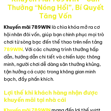
Thưởng “Nóng Hổi”, Bí Quyết
Tăng Vốn
Khuyến mãi 789WIN
là chìa khóa mở ra cơ
hội nhân đôi vốn, giúp bạn chinh phục mọi trò
chơi từ sòng bạc đến thể thao trên nền tảng
789WIN
. Với các chương trình thưởng hấp
dẫn, hướng dẫn chi tiết và chiến lược thông
minh, người chơi dễ dàng săn thưởng khủng,
tận hưởng cá cược trong không gian minh
bạch, đầy phấn khích.
Lợi thế khi khách hàng nhận được
khuyến mãi tại nhà cái
Khuyến mãi 789WIN
mang đến lợi thế vượt