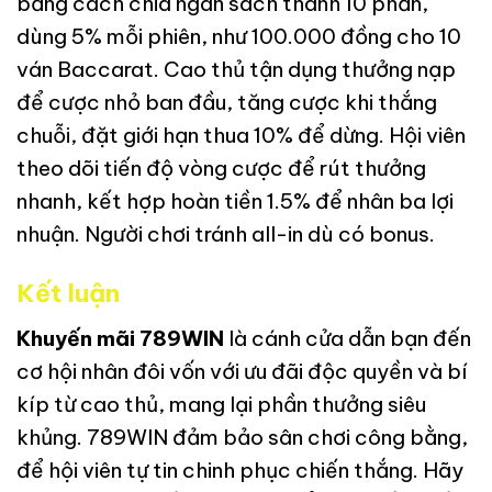
bằng cách chia ngân sách thành 10 phần,
dùng 5% mỗi phiên, như 100.000 đồng cho 10
ván Baccarat. Cao thủ tận dụng thưởng nạp
để cược nhỏ ban đầu, tăng cược khi thắng
chuỗi, đặt giới hạn thua 10% để dừng. Hội viên
theo dõi tiến độ vòng cược để rút thưởng
nhanh, kết hợp hoàn tiền 1.5% để nhân ba lợi
nhuận. Người chơi tránh all-in dù có bonus.
Kết luận
Khuyến mãi 789WIN
là cánh cửa dẫn bạn đến
cơ hội nhân đôi vốn với ưu đãi độc quyền và bí
kíp từ cao thủ, mang lại phần thưởng siêu
khủng. 789WIN đảm bảo sân chơi công bằng,
để hội viên tự tin chinh phục chiến thắng. Hãy