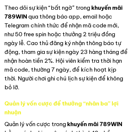
Theo dõi sự kiện “bất ngờ” trong
khuyến mãi
789WIN
qua thông báo app, email hoặc
Telegram chính thức để nhận mã code mới,
như 50 free spin hoặc thưởng 2 triệu đồng
ngày lễ. Cao thủ đăng ký nhận thông báo tự
động, tham gia sự kiện ngày 23 hàng tháng để
nhận hoàn tiền 2%. Hội viên kiểm tra thời hạn
mã code, thường 7 ngày, để kích hoạt kịp
thời. Người chơi ghi chú lịch sự kiện để không
bỏ lỡ.
Quản lý vốn cược để thưởng “nhân ba” lợi
nhuận
Quản lý vốn cược trong
khuyến mãi 789WIN