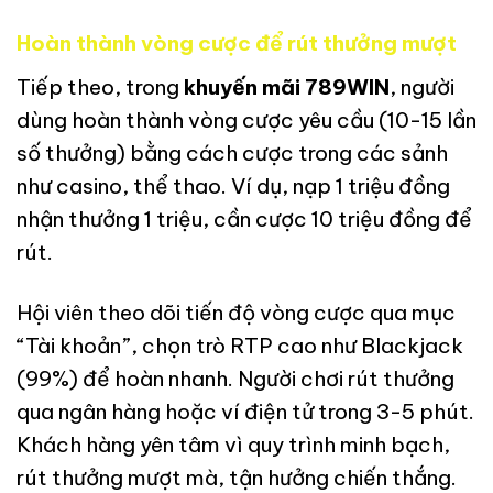
Hoàn thành vòng cược để rút thưởng mượt
Tiếp theo, trong
khuyến mãi 789WIN
, người
dùng hoàn thành vòng cược yêu cầu (10-15 lần
số thưởng) bằng cách cược trong các sảnh
như casino, thể thao. Ví dụ, nạp 1 triệu đồng
nhận thưởng 1 triệu, cần cược 10 triệu đồng để
rút.
Hội viên theo dõi tiến độ vòng cược qua mục
“Tài khoản”, chọn trò RTP cao như Blackjack
(99%) để hoàn nhanh. Người chơi rút thưởng
qua ngân hàng hoặc ví điện tử trong 3-5 phút.
Khách hàng yên tâm vì quy trình minh bạch,
rút thưởng mượt mà, tận hưởng chiến thắng.