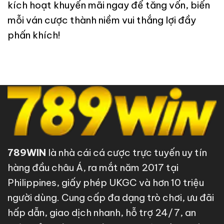
kích hoạt khuyến mãi ngay để tăng vốn, biến
mỗi ván cược thành niềm vui thắng lợi đầy
phấn khích!
789WIN
là nhà cái cá cược trực tuyến uy tín
hàng đầu châu Á, ra mắt năm 2017 tại
Philippines, giấy phép UKGC và hơn 10 triệu
người dùng. Cung cấp đa dạng trò chơi, ưu đãi
hấp dẫn, giao dịch nhanh, hỗ trợ 24/7, an