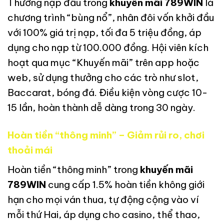
Thưởng nạp đầu trong
khuyến mãi 789WIN
là
chương trình “bùng nổ”, nhân đôi vốn khởi đầu
với 100% giá trị nạp, tối đa 5 triệu đồng, áp
dụng cho nạp từ 100.000 đồng. Hội viên kích
hoạt qua mục “Khuyến mãi” trên app hoặc
web, sử dụng thưởng cho các trò như slot,
Baccarat, bóng đá. Điều kiện vòng cược 10-
15 lần, hoàn thành dễ dàng trong 30 ngày.
Hoàn tiền “thông minh” – Giảm rủi ro, chơi
thoải mái
Hoàn tiền “thông minh” trong
khuyến mãi
789WIN
cung cấp 1.5% hoàn tiền không giới
hạn cho mọi ván thua, tự động cộng vào ví
mỗi thứ Hai, áp dụng cho casino, thể thao,