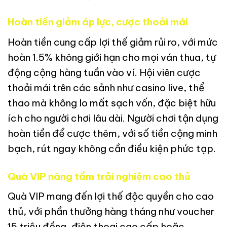
Hoàn tiền giảm áp lực, cược thoải mái
Hoàn tiền cung cấp lợi thế giảm rủi ro, với mức
hoàn 1.5% không giới hạn cho mọi ván thua, tự
động cộng hàng tuần vào ví. Hội viên cược
thoải mái trên các sảnh như casino live, thể
thao mà không lo mất sạch vốn, đặc biệt hữu
ích cho người chơi lâu dài. Người chơi tận dụng
hoàn tiền để cược thêm, với số tiền cộng minh
bạch, rút ngay không cần điều kiện phức tạp.
Quà VIP nâng tầm trải nghiệm cao thủ
Quà VIP mang đến lợi thế độc quyền cho cao
thủ, với phần thưởng hàng tháng như voucher
15 triệu đồng, điện thoại cao cấp hoặc