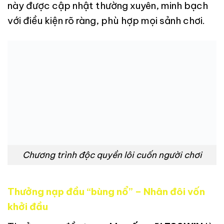
này được cập nhật thường xuyên, minh bạch
với điều kiện rõ ràng, phù hợp mọi sảnh chơi.
Chương trình độc quyền lôi cuốn người chơi
Thưởng nạp đầu “bùng nổ” – Nhân đôi vốn
khởi đầu