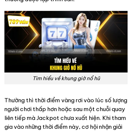
Tìm hiểu về khung giờ nổ hũ
Thường thì thời điểm vàng rơi vào lúc số lượng
người chơi thấp hơn hoặc sau một chuỗi quay
liên tiếp mà Jackpot chưa xuất hiện. Khi tham
gia vào những thời điểm này, cơ hội nhận giải