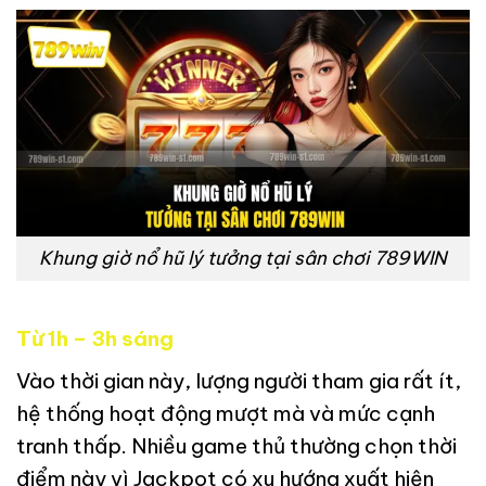
Khung giờ nổ hũ lý tưởng tại sân chơi 789WIN
Từ 1h – 3h sáng
Vào thời gian này, lượng người tham gia rất ít,
hệ thống hoạt động mượt mà và mức cạnh
tranh thấp. Nhiều game thủ thường chọn thời
điểm này vì Jackpot có xu hướng xuất hiện