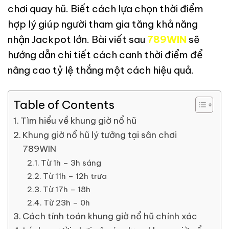
chơi quay hũ. Biết cách lựa chọn thời điểm
hợp lý giúp người tham gia tăng khả năng
nhận Jackpot lớn. Bài viết sau
789WIN
sẽ
hướng dẫn chi tiết cách canh thời điểm để
nâng cao tỷ lệ thắng một cách hiệu quả.
Table of Contents
Tìm hiểu về khung giờ nổ hũ
Khung giờ nổ hũ lý tưởng tại sân chơi
789WIN
Từ 1h – 3h sáng
Từ 11h – 12h trưa
Từ 17h – 18h
Từ 23h – 0h
Cách tính toán khung giờ nổ hũ chính xác