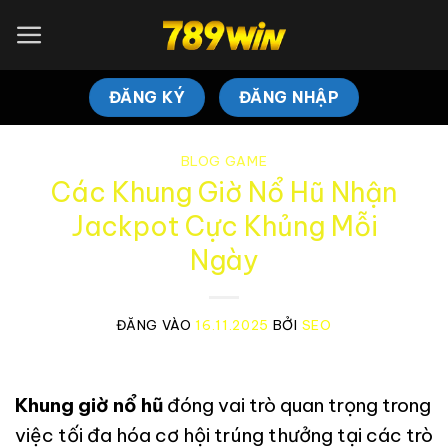
Bỏ
qua
nội
ĐĂNG KÝ
ĐĂNG NHẬP
dung
BLOG GAME
Các Khung Giờ Nổ Hũ Nhận
Jackpot Cực Khủng Mỗi
Ngày
ĐĂNG VÀO
16.11.2025
BỞI
SEO
Khung giờ nổ hũ
đóng vai trò quan trọng trong
việc tối đa hóa cơ hội trúng thưởng tại các trò