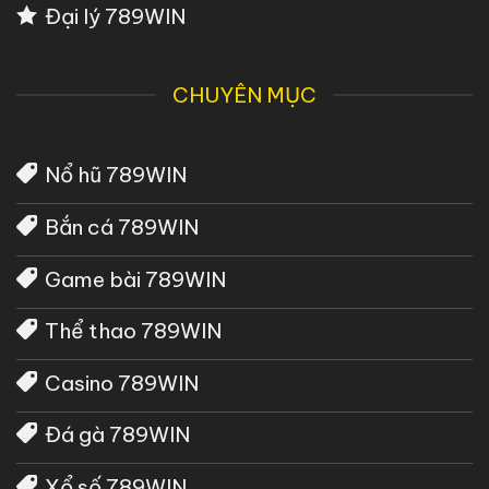
Đại lý 789WIN
CHUYÊN MỤC
Nổ hũ 789WIN
Bắn cá 789WIN
Game bài 789WIN
Thể thao 789WIN
Casino 789WIN
Đá gà 789WIN
Xổ số 789WIN