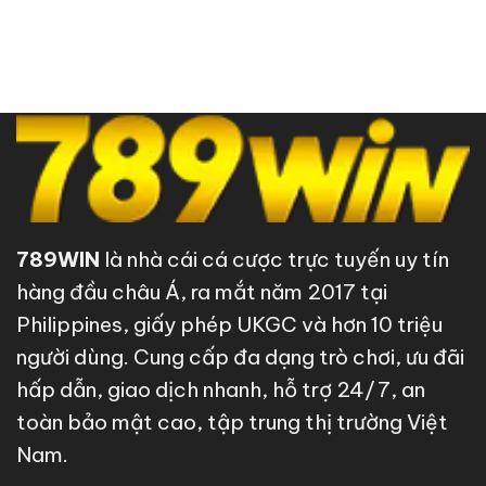
789WIN
là nhà cái cá cược trực tuyến uy tín
hàng đầu châu Á, ra mắt năm 2017 tại
Philippines, giấy phép UKGC và hơn 10 triệu
người dùng. Cung cấp đa dạng trò chơi, ưu đãi
hấp dẫn, giao dịch nhanh, hỗ trợ 24/7, an
toàn bảo mật cao, tập trung thị trường Việt
Nam.