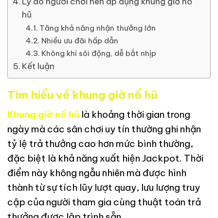
Lý do người chơi nên áp dụng khung giờ nổ
hũ
Tăng khả năng nhận thưởng lớn
Nhiều ưu đãi hấp dẫn
Không khí sôi động, dễ bắt nhịp
Kết luận
Tìm hiểu về khung giờ nổ hũ
Khung giờ nổ hũ
là khoảng thời gian trong
ngày mà các sân chơi uy tín thường ghi nhận
tỷ lệ trả thưởng cao hơn mức bình thường,
đặc biệt là khả năng xuất hiện Jackpot. Thời
điểm này không ngẫu nhiên mà được hình
thành từ sự tích lũy lượt quay, lưu lượng truy
cập của người tham gia cùng thuật toán trả
thưởng được lập trình sẵn.